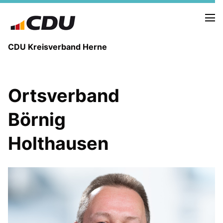
CDU Kreisverband Herne
KREISVORSTAND
Ortsverband
STADTBEZIRKE
ORTSVERBÄNDE
Börnig
VEREINIGUNGEN
Fraktion
Holthausen
KREISGESCHÄFTSSTELLE
FOTOS