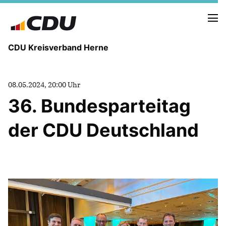
CDU Kreisverband Herne
KREISVORSTAND
08.05.2024, 20:00 Uhr
STADTBEZIRKE
36. Bundesparteitag
ORTSVERBÄNDE
VEREINIGUNGEN
der CDU Deutschland
Fraktion
KREISGESCHÄFTSSTELLE
FOTOS