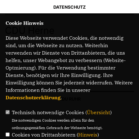
DATENSCHUTZ
Cookie Hinweis
CDU Herne
Diese Webseite verwendet Cookies, die notwendig
sind, um die Webseite zu nutzen. Weiterhin
Bahnhofstr. 84
verwenden wir Dienste von Drittanbietern, die uns
44623 Herne
helfen, unser Webangebot zu verbessern (Website-
Telefon: 02323 2043737
Optmierung). Für die Verwendung bestimmter
E-Mail: info@cdu-herne.de
Dienste, benötigen wir Ihre Einwilligung. Ihre
Einwilligung können Sie jederzeit widerrufen. Weitere
Informationen finden Sie in unserer
Datenschutzerklärung
.
CDU RUHR
Technisch notwendige Cookies (
Übersicht
)
LANDTAGSFRAKTION
Die notwendigen Cookies werden allein für den
LANDESGRUPPE BUNDESTAG
ordnungsgemäßen Gebrauch der Webseite benötigt.
Cookies von Drittanbietern (
Hinweis
)