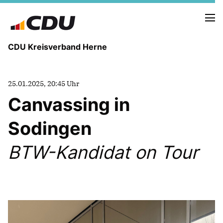
CDU Kreisverband Herne
KREISVORSTAND
25.01.2025, 20:45 Uhr
STADTBEZIRKE
Canvassing in
ORTSVERBÄNDE
VEREINIGUNGEN
Sodingen
Fraktion
KREISGESCHÄFTSSTELLE
BTW-Kandidat on Tour
FOTOS