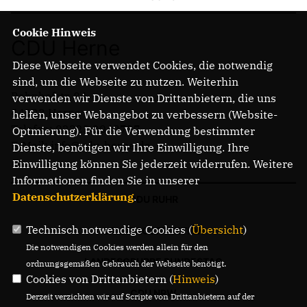
Cookie Hinweis
CDU Herne
Diese Webseite verwendet Cookies, die notwendig
sind, um die Webseite zu nutzen. Weiterhin
Bahnhofstr. 84
verwenden wir Dienste von Drittanbietern, die uns
44623 Herne
helfen, unser Webangebot zu verbessern (Website-
Telefon: 02323 2043737
Optmierung). Für die Verwendung bestimmter
E-Mail: info@cdu-herne.de
Dienste, benötigen wir Ihre Einwilligung. Ihre
Einwilligung können Sie jederzeit widerrufen. Weitere
Informationen finden Sie in unserer
Datenschutzerklärung
.
CDU RUHR
Technisch notwendige Cookies (
Übersicht
)
LANDTAGSFRAKTION
Die notwendigen Cookies werden allein für den
LANDESGRUPPE BUNDESTAG
ordnungsgemäßen Gebrauch der Webseite benötigt.
Cookies von Drittanbietern (
Hinweis
)
CDU NRW
Derzeit verzichten wir auf Scripte von Drittanbietern auf der