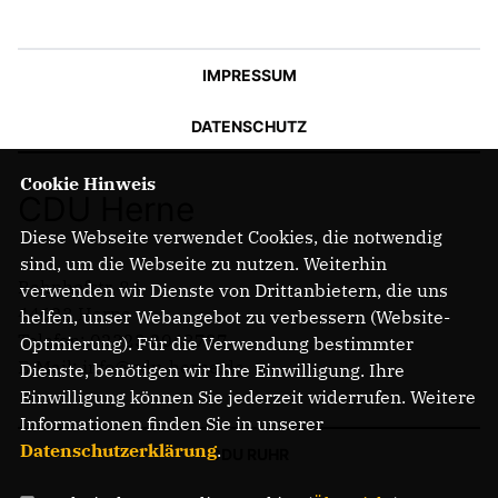
IMPRESSUM
DATENSCHUTZ
Cookie Hinweis
CDU Herne
Diese Webseite verwendet Cookies, die notwendig
sind, um die Webseite zu nutzen. Weiterhin
Bahnhofstr. 84
verwenden wir Dienste von Drittanbietern, die uns
44623 Herne
helfen, unser Webangebot zu verbessern (Website-
Telefon: 02323 2043737
Optmierung). Für die Verwendung bestimmter
E-Mail: info@cdu-herne.de
Dienste, benötigen wir Ihre Einwilligung. Ihre
Einwilligung können Sie jederzeit widerrufen. Weitere
Informationen finden Sie in unserer
Datenschutzerklärung
.
CDU RUHR