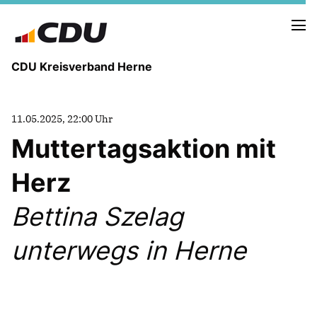
CDU Kreisverband Herne
KREISVORSTAND
11.05.2025, 22:00 Uhr
STADTBEZIRKE
Muttertagsaktion mit
ORTSVERBÄNDE
VEREINIGUNGEN
Herz
Fraktion
KREISGESCHÄFTSSTELLE
Bettina Szelag
FOTOS
unterwegs in Herne