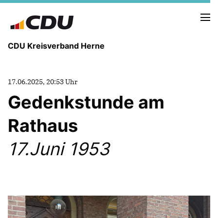
CDU Kreisverband Herne
KREISVORSTAND
17.06.2025, 20:53 Uhr
STADTBEZIRKE
Gedenkstunde am
ORTSVERBÄNDE
VEREINIGUNGEN
Rathaus
Fraktion
KREISGESCHÄFTSSTELLE
17.Juni 1953
FOTOS