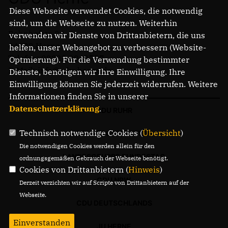
Diese Webseite verwendet Cookies, die notwendig
sind, um die Webseite zu nutzen. Weiterhin
Bahnhofstr. 84
verwenden wir Dienste von Drittanbietern, die uns
44623 Herne
helfen, unser Webangebot zu verbessern (Website-
Telefon: 02323 2043737
Optmierung). Für die Verwendung bestimmter
E-Mail: info@cdu-herne.de
Dienste, benötigen wir Ihre Einwilligung. Ihre
Einwilligung können Sie jederzeit widerrufen. Weitere
Informationen finden Sie in unserer
Datenschutzerklärung
.
CDU RUHR
Technisch notwendige Cookies (
Übersicht
)
LANDTAGSFRAKTION
Die notwendigen Cookies werden allein für den
LANDESGRUPPE BUNDESTAG
ordnungsgemäßen Gebrauch der Webseite benötigt.
Cookies von Drittanbietern (
Hinweis
)
CDU NRW
Derzeit verzichten wir auf Scripte von Drittanbietern auf der
Webseite.
CDU DEUTSCHLANDS
Einverstanden
JU HERNE