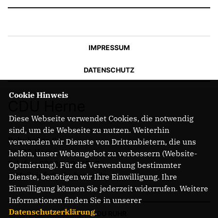
IMPRESSUM
DATENSCHUTZ
Cookie Hinweis
CDU Herne
Diese Webseite verwendet Cookies, die notwendig
sind, um die Webseite zu nutzen. Weiterhin
Bahnhofstr. 84
verwenden wir Dienste von Drittanbietern, die uns
44623 Herne
helfen, unser Webangebot zu verbessern (Website-
Telefon: 02323 2043737
Optmierung). Für die Verwendung bestimmter
E-Mail: info@cdu-herne.de
Dienste, benötigen wir Ihre Einwilligung. Ihre
Einwilligung können Sie jederzeit widerrufen. Weitere
Informationen finden Sie in unserer
Datenschutzerklärung
.
CDU RUHR