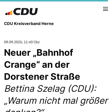
CDU Kreisverband Herne
KREISVORSTAND
09.09.2025, 11:43 Uhr
STADTBEZIRKE
Neuer „Bahnhof
ORTSVERBÄNDE
VEREINIGUNGEN
Crange“ an der
Fraktion
KREISGESCHÄFTSSTELLE
Dorstener Straße
FOTOS
Bettina Szelag (CDU):
Warum nicht mal größer