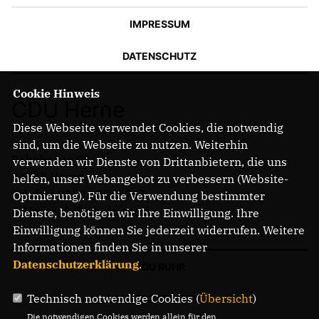
IMPRESSUM
DATENSCHUTZ
Cookie Hinweis
CDU Herne
Diese Webseite verwendet Cookies, die notwendig
sind, um die Webseite zu nutzen. Weiterhin
Bahnhofstr. 84
verwenden wir Dienste von Drittanbietern, die uns
44623 Herne
helfen, unser Webangebot zu verbessern (Website-
Telefon: 02323 2043737
Optmierung). Für die Verwendung bestimmter
E-Mail: info@cdu-herne.de
Dienste, benötigen wir Ihre Einwilligung. Ihre
Einwilligung können Sie jederzeit widerrufen. Weitere
Informationen finden Sie in unserer
Datenschutzerklärung
.
CDU RUHR
Technisch notwendige Cookies (
Übersicht
)
LANDTAGSFRAKTION
Die notwendigen Cookies werden allein für den