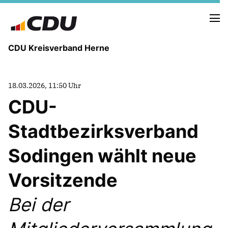
CDU Kreisverband Herne
KREISVORSTAND
18.03.2026, 11:50 Uhr
STADTBEZIRKE
CDU-
ORTSVERBÄNDE
VEREINIGUNGEN
Stadtbezirksverband
Fraktion
KREISGESCHÄFTSSTELLE
Sodingen wählt neue
FOTOS
Vorsitzende
Bei der