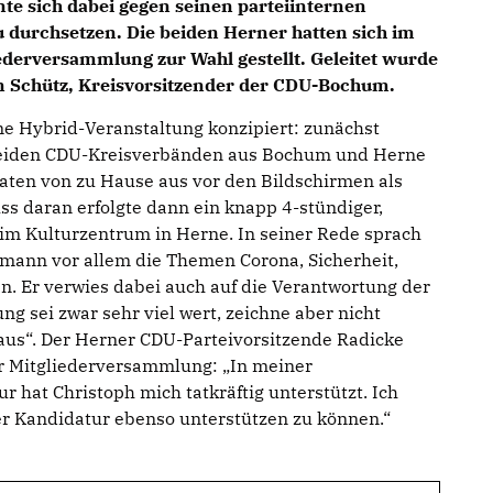
e sich dabei gegen seinen parteiinternen
durchsetzen. Die beiden Herner hatten sich im
ederversammlung zur Wahl gestellt. Geleitet wurde
 Schütz, Kreisvorsitzender der CDU-Bochum.
me Hybrid-Veranstaltung konzipiert: zunächst
 beiden CDU-Kreisverbänden aus Bochum und Herne
aten von zu Hause aus vor den Bildschirmen als
ss daran erfolgte dann ein knapp 4-stündiger,
m Kulturzentrum in Herne. In seiner Rede sprach
ßmann vor allem die Themen Corona, Sicherheit,
n. Er verwies dabei auch auf die Verantwortung der
g sei zwar sehr viel wert, zeichne aber nicht
r aus“. Der Herner CDU-Parteivorsitzende Radicke
r Mitgliederversammlung: „In meiner
 hat Christoph mich tatkräftig unterstützt. Ich
ner Kandidatur ebenso unterstützen zu können.“