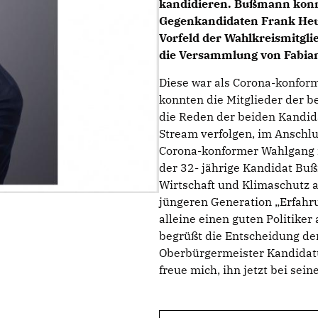
kandidieren. Bußmann konnt
Gegenkandidaten Frank Heu 
Vorfeld der Wahlkreismitgli
die Versammlung von Fabian
Diese war als Corona-konfor
konnten die Mitglieder der
die Reden der beiden Kandid
Stream verfolgen, im Anschlu
Corona-konformer Wahlgang i
der 32- jährige Kandidat Bu
Wirtschaft und Klimaschutz a
jüngeren Generation „Erfahrun
alleine einen guten Politike
begrüßt die Entscheidung de
Oberbürgermeister Kandidatur
freue mich, ihn jetzt bei sei