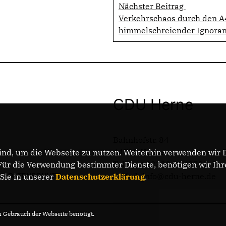
Nächster Beitrag
Verkehrschaos durch den A
himmelschreiender Ignora
CDU Herne
Bahnhofstr. 84
44623 Herne
nd, um die Webseite zu nutzen. Weiterhin verwenden wir Di
Telefon: 02323 2043737
r die Verwendung bestimmter Dienste, benötigen wir Ihre 
DATENSCHUTZ
E-Mail: info@cdu-herne.de
 Sie in unserer
Datenschutzerklärung
.
Gebrauch der Webseite benötigt.