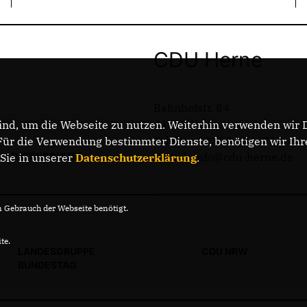
CDU Herne
Bahnhofstr. 84
44623 Herne
nd, um die Webseite zu nutzen. Weiterhin verwenden wir Di
Telefon: 02323 2043737
r die Verwendung bestimmter Dienste, benötigen wir Ihre 
DATENSCHUTZ
E-Mail: info@cdu-herne.de
 Sie in unserer
Datenschutzerklärung
.
Gebrauch der Webseite benötigt.
te.
LANDESGRUPPE
CDU NRW
BUNDESTAG