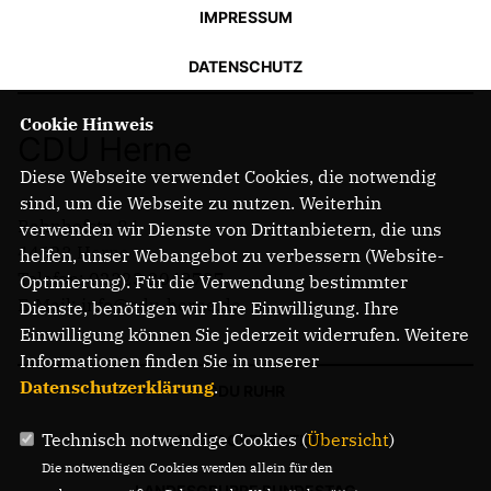
IMPRESSUM
DATENSCHUTZ
Cookie Hinweis
CDU Herne
Diese Webseite verwendet Cookies, die notwendig
sind, um die Webseite zu nutzen. Weiterhin
Bahnhofstr. 84
verwenden wir Dienste von Drittanbietern, die uns
44623 Herne
helfen, unser Webangebot zu verbessern (Website-
Telefon: 02323 2043737
Optmierung). Für die Verwendung bestimmter
E-Mail: info@cdu-herne.de
Dienste, benötigen wir Ihre Einwilligung. Ihre
Einwilligung können Sie jederzeit widerrufen. Weitere
Informationen finden Sie in unserer
Datenschutzerklärung
.
CDU RUHR
Technisch notwendige Cookies (
Übersicht
)
LANDTAGSFRAKTION
Die notwendigen Cookies werden allein für den
LANDESGRUPPE BUNDESTAG