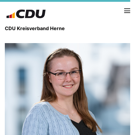
CDU Kreisverband Herne
KREISVORSTAND
STADTBEZIRKE
ORTSVERBÄNDE
VEREINIGUNGEN
Fraktion
KREISGESCHÄFTSSTELLE
FOTOS