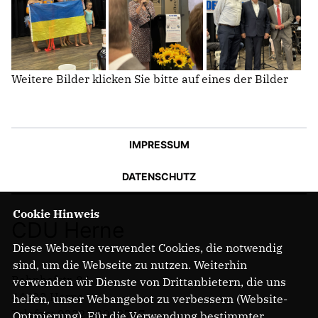
Weitere Bilder klicken Sie bitte auf eines der Bilder
IMPRESSUM
DATENSCHUTZ
Cookie Hinweis
CDU Herne
Diese Webseite verwendet Cookies, die notwendig
sind, um die Webseite zu nutzen. Weiterhin
Bahnhofstr. 84
verwenden wir Dienste von Drittanbietern, die uns
44623 Herne
helfen, unser Webangebot zu verbessern (Website-
Telefon: 02323 2043737
Optmierung). Für die Verwendung bestimmter