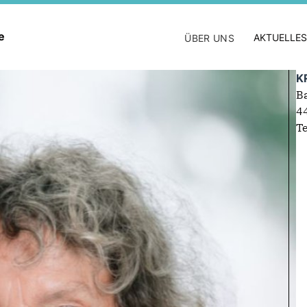
ne
AKTUELLES
ÜBER UNS
K
B
4
T