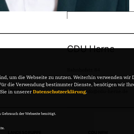
CDU Herne
Bahnhofstr. 84
44623 Herne
nd, um die Webseite zu nutzen. Weiterhin verwenden wir Di
Telefon: 02323 2043737
r die Verwendung bestimmter Dienste, benötigen wir Ihre 
DATENSCHUTZ
E-Mail: info@cdu-herne.de
 Sie in unserer
Datenschutzerklärung
.
Gebrauch der Webseite benötigt.
te.
LANDESGRUPPE
CDU NRW