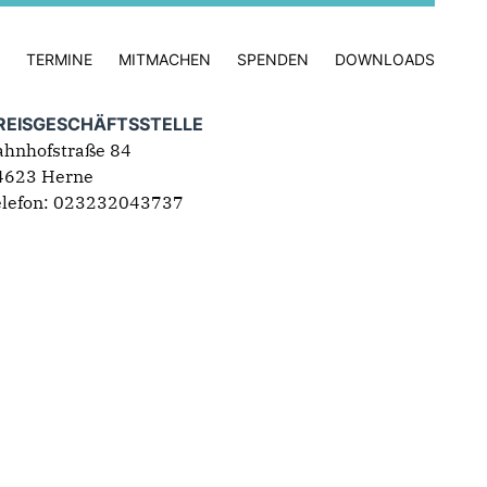
TERMINE
MITMACHEN
SPENDEN
DOWNLOADS
REISGESCHÄFTSSTELLE
ahnhofstraße 84
4623 Herne
elefon: 023232043737