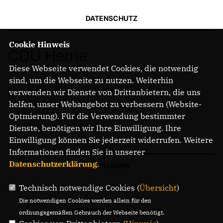
DATENSCHUTZ
Cookie Hinweis
CDU Herne
Diese Webseite verwendet Cookies, die notwendig
sind, um die Webseite zu nutzen. Weiterhin
Bahnhofstr. 84
verwenden wir Dienste von Drittanbietern, die uns
44623 Herne
helfen, unser Webangebot zu verbessern (Website-
Telefon: 02323 2043737
Optmierung). Für die Verwendung bestimmter
E-Mail: info@cdu-herne.de
Dienste, benötigen wir Ihre Einwilligung. Ihre
Einwilligung können Sie jederzeit widerrufen. Weitere
Informationen finden Sie in unserer
Datenschutzerklärung
.
CDU RUHR
Technisch notwendige Cookies (
Übersicht
)
LANDTAGSFRAKTION
Die notwendigen Cookies werden allein für den
LANDESGRUPPE BUNDESTAG
ordnungsgemäßen Gebrauch der Webseite benötigt.