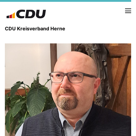
CDU Kreisverband Herne
KREISVORSTAND
STADTBEZIRKE
ORTSVERBÄNDE
VEREINIGUNGEN
Fraktion
KREISGESCHÄFTSSTELLE
FOTOS